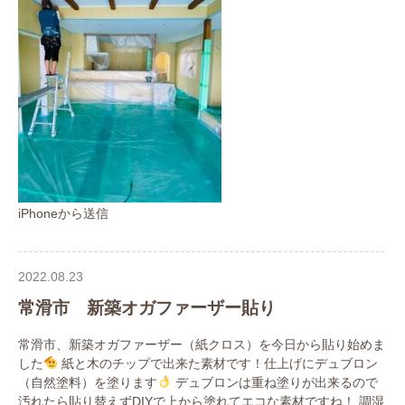
iPhoneから送信
2022.08.23
常滑市 新築オガファーザー貼り
常滑市、新築オガファーザー（紙クロス）を今日から貼り始めま
した
紙と木のチップで出来た素材です！仕上げにデュブロン
（自然塗料）を塗ります
デュブロンは重ね塗りが出来るので
汚れたら貼り替えずDIYで上から塗れてエコな素材ですね！ 調湿