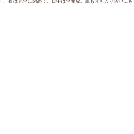
す。 夜は完全に閉めて、日中は全開放。風も光も入り防犯にも