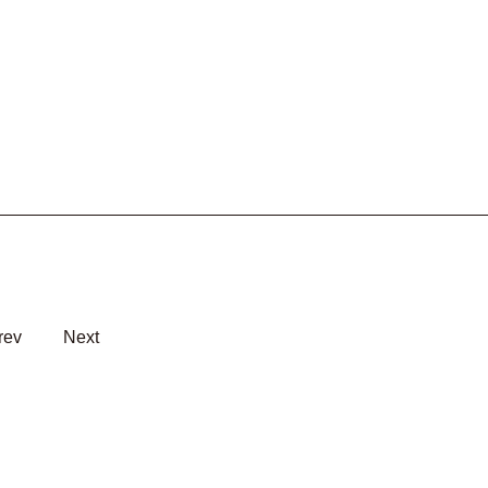
rev
Next