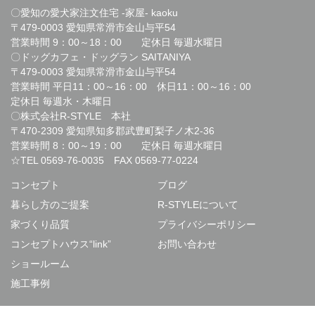
〇愛知の愛犬家注文住宅 -家屋- kaoku
〒479-0003 愛知県常滑市金山与平54
営業時間 9：00～18：00 定休日 毎週水曜日
〇ドッグカフェ・ドッグラン SAITANIYA
〒479-0003 愛知県常滑市金山与平54
営業時間 平日11：00～16：00 休日11：00～16：00
定休日 毎週水・木曜日
〇株式会社R-STYLE 本社
〒470-2309 愛知県知多郡武豊町梨子ノ木2-36
営業時間 8：00～19：00 定休日 毎週水曜日
☆TEL
0569-76-0035
FAX 0569-77-0224
コンセプト
ブログ
暮らし方のご提案
R-STYLEについて
家づくり品質
プライバシーポリシー
コンセプトハウス“link”
お問い合わせ
ショールーム
施工事例