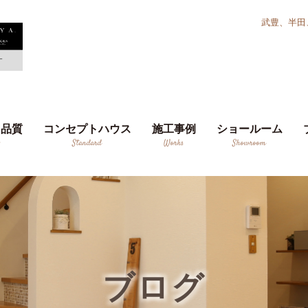
武豊、半田
り品質
コンセプトハウス
施工事例
ショールーム
y
Standard
Works
Showroom
ブログ