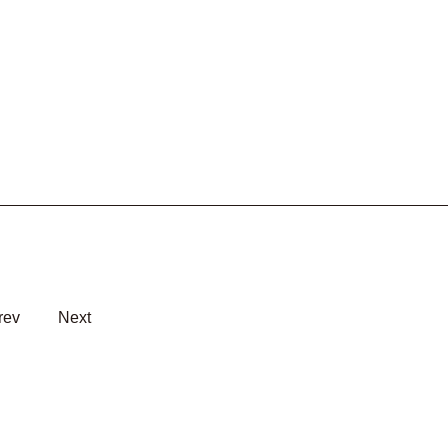
rev
Next