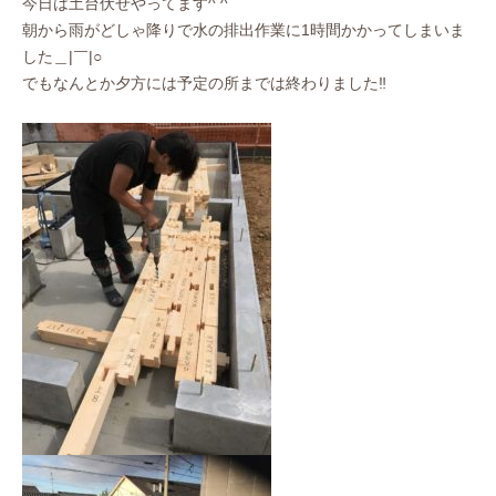
今日は土台伏せやってます^ ^
朝から雨がどしゃ降りで水の排出作業に1時間かかってしまいま
し
た＿|￣|○
でもなんとか夕方には予定の所までは終わりました‼︎