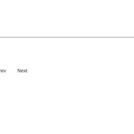
rev
Next